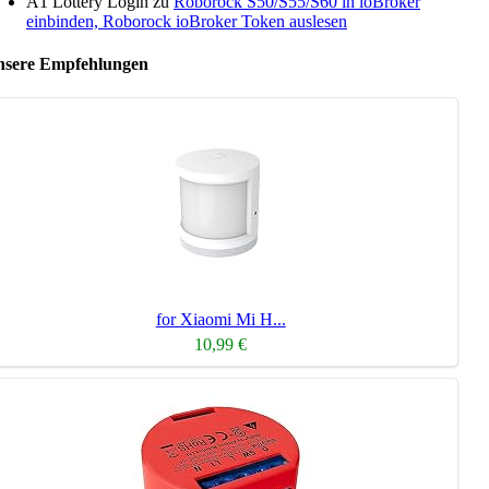
A1 Lottery Login
zu
Roborock S50/S55/S60 in ioBroker
einbinden, Roborock ioBroker Token auslesen
sere Empfehlungen
for Xiaomi Mi H...
10,99 €