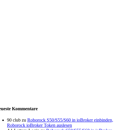
eueste Kommentare
90 club
zu
Roborock S50/S55/S60 in ioBroker einbinden,
Roborock ioBroker Token auslesen