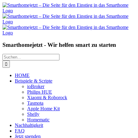
Zum
Inhalt
springen
Smarthomejetzt - Wir helfen smart zu starten
Suche
nach:
HOME
Beispiele & Scripte
ioBroker
Philips HUE
Xiaomi & Roborock
Tasmota
Apple Home Kit
Shelly
Homematic
Nachhaltigkeit
FAQ
Jetzt spenden