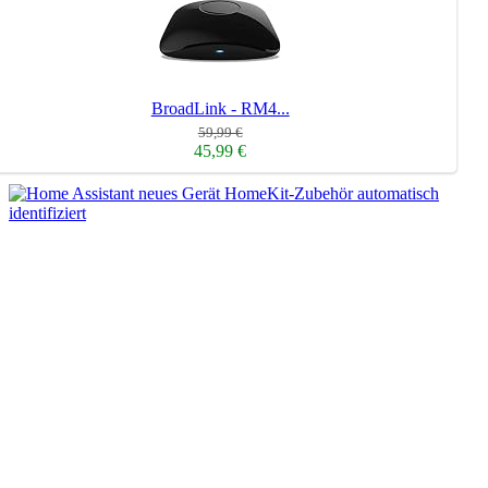
BroadLink - RM4...
59,99 €
45,99 €