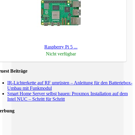
Raspberry Pi 5 ...
Nicht verfügbar
uest Beiträge
IR-Lichterkette auf RF umrüsten – Anleitung für den Batteriebox-
Umbau mit Funkmodul
Smart Home Server selbst bauen: Proxmox Installation auf dem
Intel NUC – Schritt für Schritt
erbung