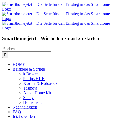
Zum
Inhalt
springen
Smarthomejetzt - Wir helfen smart zu starten
Suche
nach:
HOME
Beispiele & Scripte
ioBroker
Philips HUE
Xiaomi & Roborock
Tasmota
Apple Home Kit
Shelly
Homematic
Nachhaltigkeit
FAQ
Jetzt spenden