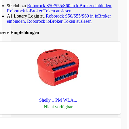
90 club
zu
Roborock S50/S55/S60 in ioBroker einbinden,
Roborock ioBroker Token auslesen
A1 Lottery Login
zu
Roborock S50/S55/S60 in ioBroker
einbinden, Roborock ioBroker Token auslesen
sere Empfehlungen
Shelly 1 PM WLA...
Nicht verfügbar