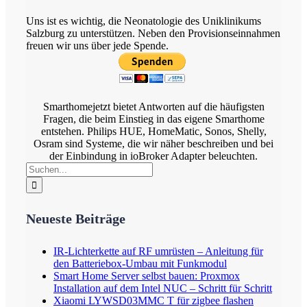
Uns ist es wichtig, die Neonatologie des Uniklinikums
Salzburg zu unterstützen. Neben den Provisionseinnahmen
freuen wir uns über jede Spende.
Smarthomejetzt bietet Antworten auf die häufigsten
Fragen, die beim Einstieg in das eigene Smarthome
entstehen. Philips HUE, HomeMatic, Sonos, Shelly,
Osram sind Systeme, die wir näher beschreiben und bei
der Einbindung in ioBroker Adapter beleuchten.
Suche
nach:
Neueste Beiträge
IR-Lichterkette auf RF umrüsten – Anleitung für
den Batteriebox-Umbau mit Funkmodul
Smart Home Server selbst bauen: Proxmox
Installation auf dem Intel NUC – Schritt für Schritt
Xiaomi LYWSD03MMC T für zigbee flashen