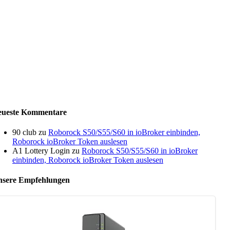
eueste Kommentare
90 club
zu
Roborock S50/S55/S60 in ioBroker einbinden,
Roborock ioBroker Token auslesen
A1 Lottery Login
zu
Roborock S50/S55/S60 in ioBroker
einbinden, Roborock ioBroker Token auslesen
sere Empfehlungen