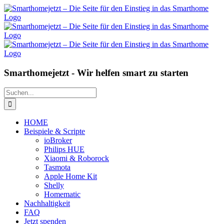
Zum
Inhalt
springen
Smarthomejetzt - Wir helfen smart zu starten
Suche
nach:
HOME
Beispiele & Scripte
ioBroker
Philips HUE
Xiaomi & Roborock
Tasmota
Apple Home Kit
Shelly
Homematic
Nachhaltigkeit
FAQ
Jetzt spenden